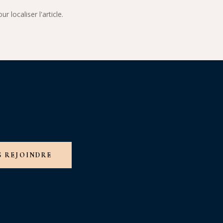
 localiser l'article.
S REJOINDRE